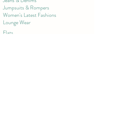
Jeans & Denims
Jumpsuits & Rompers
Women's Late
st Fashions
Lounge Wear
Flats
Pumps & Heels
Sandals & Slippers
Winter & Snow Boots
Gift Card
Loyalty
Contact
FAQ
Return Policy
Blog
Corporate
Shorts